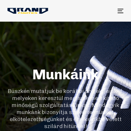
Tog
nav
Munkáink
Büszkén mutatjuk be korábbi projektjeinket,
melyeken keresztül megismerheti kiváló
minőségű szolgáltatásainkat. Mindegyik
munkánk bizonyítja szakértelmünket,
elkötelezettségünket és értékeinkbe vetett
szilárd hitünket!