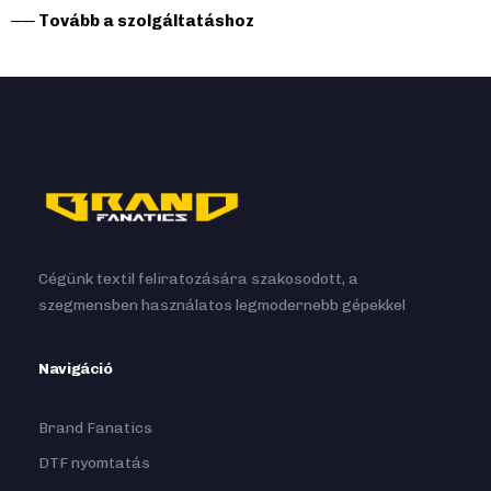
── Tovább a szolgáltatáshoz
Cégünk textil feliratozására szakosodott, a
szegmensben használatos legmodernebb gépekkel
Navigáció
Brand Fanatics
DTF nyomtatás