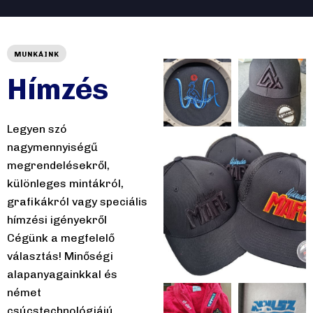
MUNKÁINK
Hímzés
Legyen szó
nagymennyiségű
megrendelésekről,
különleges mintákról,
grafikákról vagy speciális
hímzési igényekről
Cégünk a megfelelő
választás! Minőségi
alapanyagainkkal és
német
csúcstechnológiájú