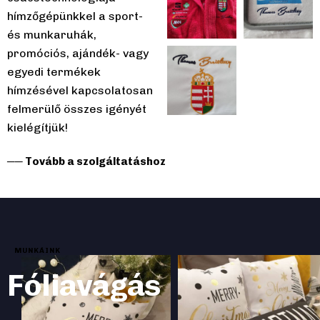
hímzőgépünkkel a sport-
és munkaruhák,
promóciós, ajándék- vagy
egyedi termékek
hímzésével kapcsolatosan
felmerülő összes igényét
kielégítjük!
── Tovább a szolgáltatáshoz
MUNKÁINK
Fóliavágás