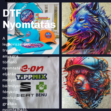
MUNKÁINK
DTF
Nyomtatás
A
legkorszerűbb
transzfer
anyagra
történő
nyomtatási
eljárás,
mellyel
bármilyen
fénykép
minőségű
grafika
nyomtatható,