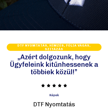
DTF NYOMTATÁS, HÍMZÉS, FÓLIA VÁGÁS,
SZITÁZÁS
„Azért dolgozunk, hogy
Ügyfeleink kitűnhessenek a
többiek közül!”





Képek
DTF Nyomtatás