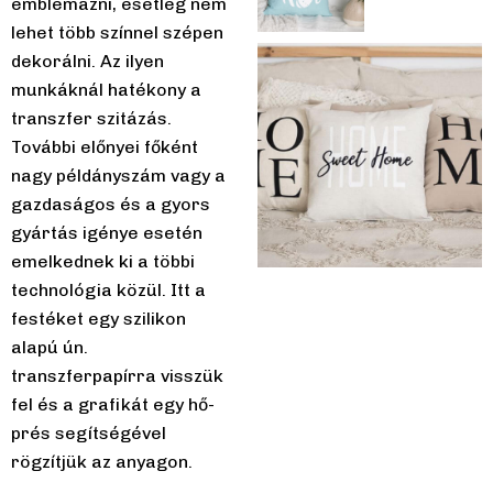
emblémázni, esetleg nem
lehet több színnel szépen
dekorálni. Az ilyen
munkáknál hatékony a
transzfer szitázás.
További előnyei főként
nagy példányszám vagy a
gazdaságos és a gyors
gyártás igénye esetén
emelkednek ki a többi
technológia közül. Itt a
festéket egy szilikon
alapú ún.
transzferpapírra visszük
fel és a grafikát egy hő-
prés segítségével
rögzítjük az anyagon.