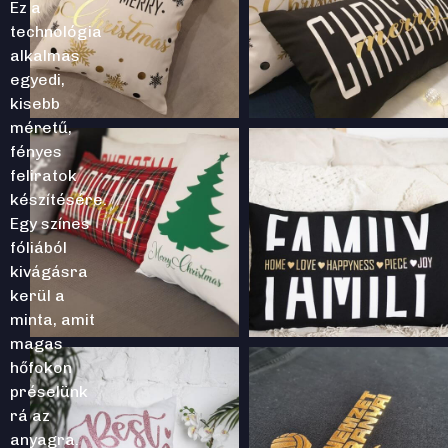
Ez a
technológia
alkalmas
egyedi,
kisebb
méretű,
fényes
feliratok
készítésére.
Egy színes
fóliából
kivágásra
kerül a
minta, amit
magas
hőfokon
préselünk
rá az
anyagra.