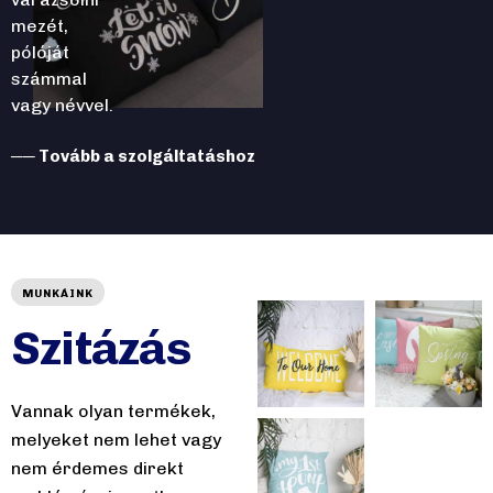
mezét,
pólóját
számmal
vagy névvel.
── Tovább a szolgáltatáshoz
MUNKÁINK
Szitázás
Vannak olyan termékek,
melyeket nem lehet vagy
nem érdemes direkt