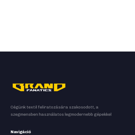
Cégünk textil feliratozására szakosodott, a
szegmensben használatos legmodernebb gépekkel
Navigáció